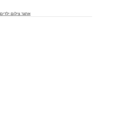
אתגר צילום ילדים
Comments
Write a comment...
לאתגר צילום ילדים