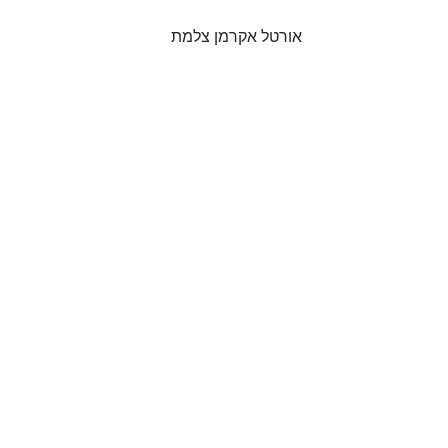
אורטל אקרמן צלמת 
טיפים
Comments
Write a comment...
לאתגר צילום ילדים