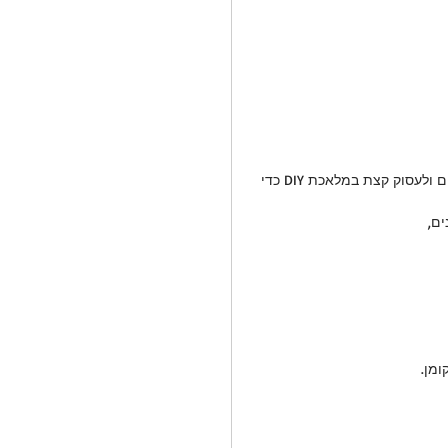
תוכלו להדפיס מלא מלא תמונות של הילדים , לקנות דפים צבעוניים ויפים ולעסוק קצת במלאכת DIY כדי 
ים,
מן.