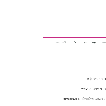
ית
עוד מידע
בלוג
צרו קשר
ההורים :) :)
, מצעים או עציץ
 
#אתגרצילוםילדים
 והאופציות 