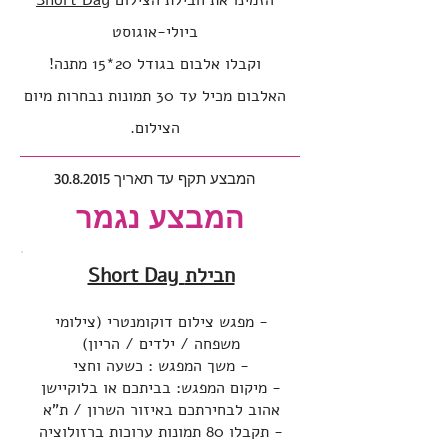
הזמינו את חבילת הצילום
Short Day
ביולי-אוגוסט
וקבלו אלבום בגודל 20*15 מתנה!
האלבום מכיל עד 30 תמונות נבחרות מיום
הצילום.
המבצע תקף עד תאריך
30.8.2015
המבצע נגמר
Short Day חבילת
- מפגש צילום דוקומנטרי (צילומי
משפחה / ילדים / הריון)
- משך המפגש : כשעה וחצי
- מיקום המפגש: בביתכם או בלוקיישן
אהוב לבחירתכם באיזור השרון / ת"א
- תקבלו 80 תמונות ערוכות ברזולוציה